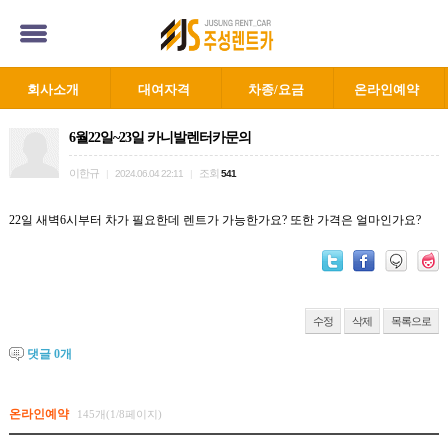
회사소개
대여자격
차종/요금
온라인예약
6월22일~23일 카니발렌터카문의
이한규
조회
|
2024.06.04 22:11
|
541
22일 새벽6시부터 차가 필요한데 렌트가 가능한가요? 또한 가격은 얼마인가요?
수정
삭제
목록으로
댓글
0
개
온라인예약
145개(1/8페이지)