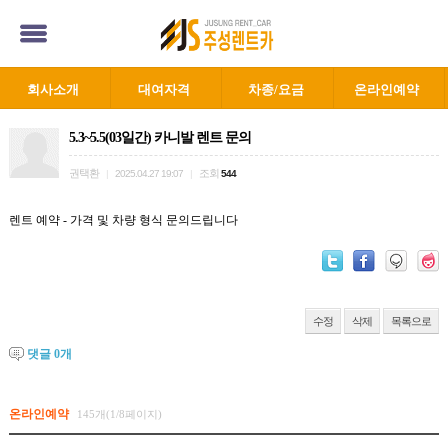
회사소개
대여자격
차종/요금
온라인예약
5.3~5.5(03일간) 카니발 렌트 문의
권택환
조회
|
2025.04.27 19:07
|
544
렌트 예약 - 가격 및 차량 형식 문의드립니다
수정
삭제
목록으로
댓글
0
개
온라인예약
145개(1/8페이지)