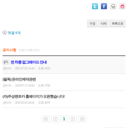
수정
삭제
목록으로
댓글
0
개
공지사항
3개(1/1페이지)
전 차종 업그레이드 안내
관리자
2021.07.05 14:44
조회 3419
|
|
[필독] 온라인예약관련
관리자
2020.07.13 16:04
조회 3769
|
|
(자)주성렌트카 홈페이지가 오픈했습니다!
관리자
2019.03.05 04:04
조회 4070
|
|
1