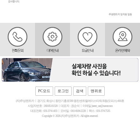
PC모드
로그인
검색
맨위로
(자)주성렌트카
경기도 화성시 동탄기흥로590 동탄센트럴에이스타워 B동(오피스) 416호
사업자번호 : 268-85-01320
대표자 : 권순석
이메일 jsrent_car@naver.com
대표전화 : 031-374-1433
모바일 : 010-4184-2228
팩스 : 031-374-7535
Copyright © 2026 (자)주성렌트카. All rights reserved.