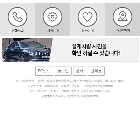
PC모드
로그인
검색
맨위로
(자)주성렌트카
경기도 화성시 동탄기흥로590 동탄센트럴에이스타워 B동(오피스) 416호
사업자번호 : 268-85-01320
대표자 : 권순석
이메일 jsrent_car@naver.com
대표전화 : 031-374-1433
모바일 : 010-4184-2228
팩스 : 031-374-7535
Copyright © 2026 (자)주성렌트카. All rights reserved.