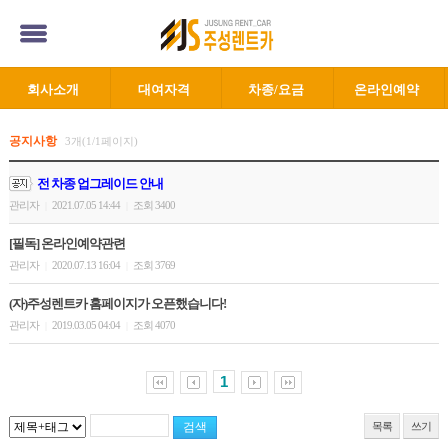
회사소개
대여자격
차종/요금
온라인예약
공지사항
3개(1/1페이지)
전 차종 업그레이드 안내
관리자
2021.07.05 14:44
조회 3400
|
|
[필독] 온라인예약관련
관리자
2020.07.13 16:04
조회 3769
|
|
(자)주성렌트카 홈페이지가 오픈했습니다!
관리자
2019.03.05 04:04
조회 4070
|
|
1
목록
쓰기