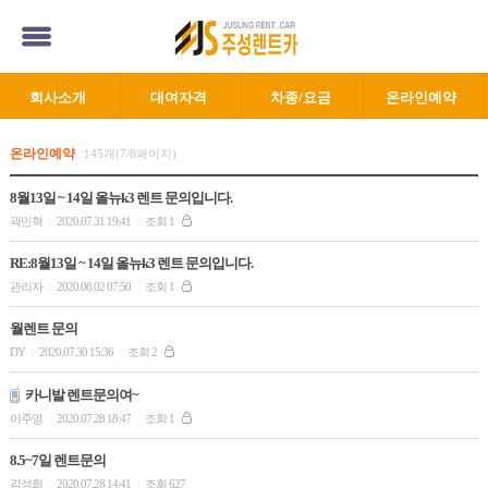
회사소개
대여자격
차종/요금
온라인예약
온라인예약
145개(7/8페이지)
8월13일 ~ 14일 올뉴k3 렌트 문의입니다.
곽민혁
2020.07.31 19:41
조회 1
|
|
RE:8월13일 ~ 14일 올뉴k3 렌트 문의입니다.
관리자
2020.08.02 07:50
조회 1
|
|
월렌트 문의
DY
2020.07.30 15:36
조회 2
|
|
카니발 렌트문의여~
이주영
2020.07.28 18:47
조회 1
|
|
8.5~7일 렌트문의
김성희
2020.07.28 14:41
조회 627
|
|