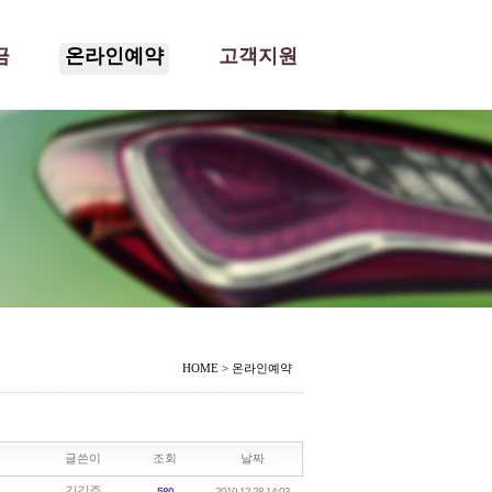
금
온라인예약
고객지원
HOME
>
온라인예약
글쓴이
조회
날짜
김길주
580
2019.12.28 14:03