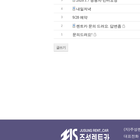
2020.1.7 승용차 런터요청
4
내일저녁
3
9/28 예약
2
렌트카 문의 드려요. 답변좀
1
문의드려요!
글쓰기
(자)주성렌
대표전화 : 0