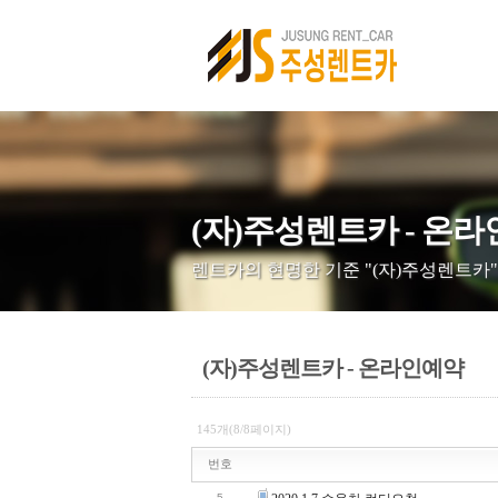
(자)주성렌트카 - 온
렌트카의 현명한 기준 "(자)주성렌트카"
(자)주성렌트카 - 온라인예약
145개(8/8페이지)
번호
5