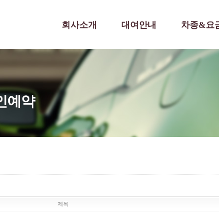
회사소개
대여안내
차종&요
라인예약
제목