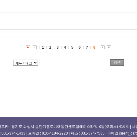
1
2
3
4
5
6
7
8
트카 | 경기도 화성시 동탄기흥로590 동탄센트럴에이스타워 B동(오피스) 416호 | 사업자번호
31-374-1433 | 모바일 : 010-4184-2228 | 팩스 : 031-374-7535 | 이메일 jsrent_car