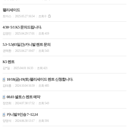
팰리세이드
토마스
2025.05.27 16:54
조회 0
|
|
4/30~5/1 K5 문의드립니다.
김영민
2025.04.29 17:01
조회 419
|
|
5.3~5.5(03일간) 카니발 렌트 문의
권택환
2025.04.27 19:07
조회 543
|
|
K5 렌트
김*일
2025.04.01 16:33
조회 421
|
|
10/18(금)-19(토) 팰리세이드 렌트 신청합니다.
김태흥
2024.10.04 16:59
조회 485
|
|
08.03 셀토스 렌트 예약
정연희
2024.07.30 17:52
조회 543
|
|
카니발 9인승 7~12,14
양영석
2024.06.30 13:17
조회 591
|
|