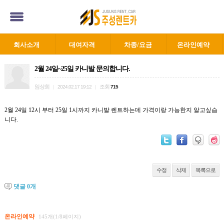
회사소개
대여자격
차종/요금
온라인예약
2월 24일~25일 카니발 문의합니다.
임상희
조회
|
2024.02.17 19:12
|
715
2월 24일 12시 부터 25일 1시까지 카니발 렌트하는데 가격이랑 가능한지 알고싶습
니다.
수정
삭제
목록으로
댓글
0
개
온라인예약
145개(1/8페이지)