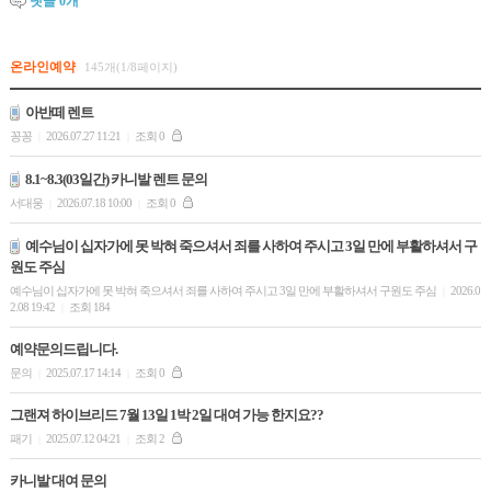
댓글
0
개
온라인예약
145개(1/8페이지)
아반떼 렌트
꽁꽁
2026.07.27 11:21
조회 0
|
|
8.1~8.3(03일간) 카니발 렌트 문의
서대웅
2026.07.18 10:00
조회 0
|
|
예수님이 십자가에 못 박혀 죽으셔서 죄를 사하여 주시고 3일 만에 부활하셔서 구
원도 주심
예수님이 십자가에 못 박혀 죽으셔서 죄를 사하여 주시고 3일 만에 부활하셔서 구원도 주심
2026.0
|
2.08 19:42
조회 184
|
예약문의드립니다.
문의
2025.07.17 14:14
조회 0
|
|
그랜져 하이브리드 7월 13일 1박 2일 대여 가능 한지요??
패기
2025.07.12 04:21
조회 2
|
|
카니발 대여 문의