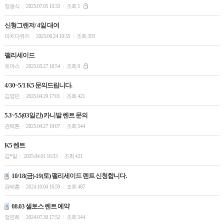
정용식
2025.07.05 10:33
조회 1
|
|
신형그랜저/ 4일 대여
마치다유키
2025.06.24 10:35
조회 393
|
|
팰리세이드
토마스
2025.05.27 16:54
조회 0
|
|
4/30~5/1 K5 문의드립니다.
김영민
2025.04.29 17:01
조회 421
|
|
5.3~5.5(03일간) 카니발 렌트 문의
권택환
2025.04.27 19:07
조회 544
|
|
K5 렌트
김*일
2025.04.01 16:33
조회 421
|
|
10/18(금)-19(토) 팰리세이드 렌트 신청합니다.
김태흥
2024.10.04 16:59
조회 487
|
|
08.03 셀토스 렌트 예약
정연희
2024.07.30 17:52
조회 544
|
|