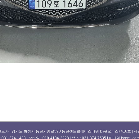
트카 | 경기도 화성시 동탄기흥로590 동탄센트럴에이스타워 B동(오피스) 416호 | 사업자번호
31-374-1433 | 모바일 : 010-4184-2228 | 팩스 : 031-374-7535 | 이메일 jsrent_car