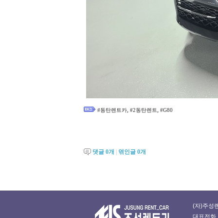
,
,
#동탄렌트카
#2동탄렌트
#G80
댓글
0
개
|
엮인글
0
개
(자)주성렌
대표전화 : 0