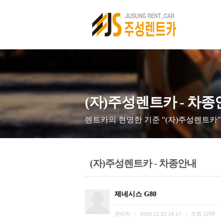
(자)주성렌트카 - 차
렌트카의 현명한 기준 "(자)주성렌트카"
(자)주성렌트카 - 차종안내
제네시스 G80
관리자
조회
3298
|
2020.12.22 18:17
|