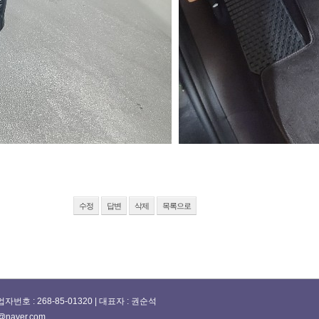
수정
답변
삭제
목록으로
 : 268-85-01320 | 대표자 : 권순석
@naver.com